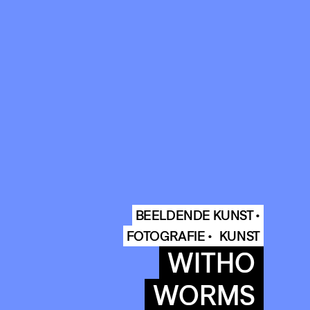
BEELDENDE KUNST •
FOTOGRAFIE •
KUNST
WITHO
WORMS