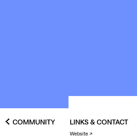
SPACES
ABOUT
&
CONTACT
STICHTING
KUNSTWERK
LOODS6
COMMUNITY
LINKS & CONTACT
Website ↗