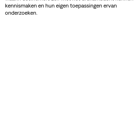
kennismaken en hun eigen toepassingen ervan
onderzoeken.
DEEL DEZE PAGINA
BEKIJK MEMBER'S WEBSITE
INSTAGRAM
NEWSLETTER
CONTACT