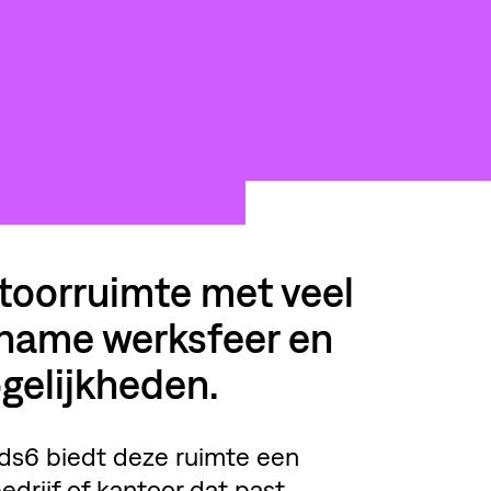
ntoorruimte met veel
gename werksfeer en
gelijkheden.
ds6 biedt deze ruimte een
edrijf of kantoor dat past