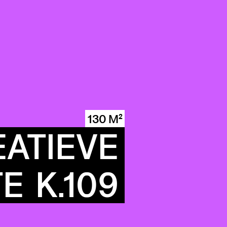
130 M²
ATIEVE
TE
K.109
ITY