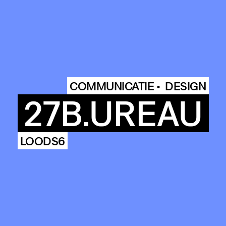
COMMUN
COMMUNICATIE •
DESIGN
27B.UREAU
ENDA
LOODS6
OUR
BUIL