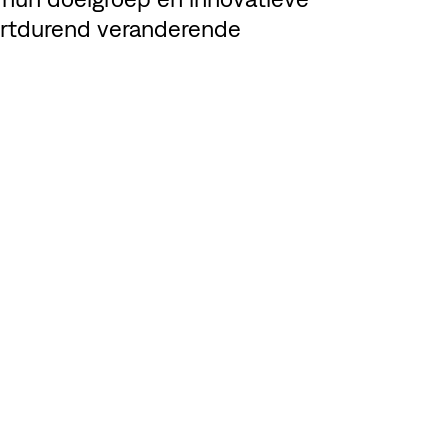
oortdurend veranderende
EL DEZE PAGINA
BEKIJK MEMBER'S WEBSI