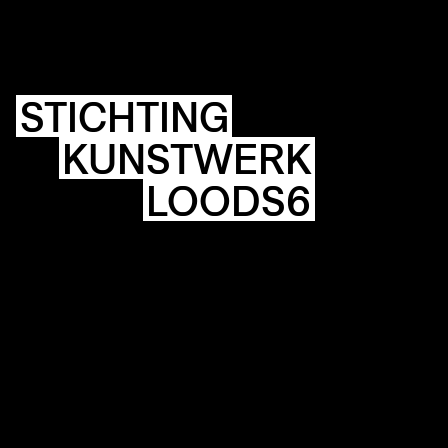
SPACES
ABOUT
&
CONTACT
STICHTING
STICHTING
KUNSTWERK
KUNSTWERK
LOODS6
LOODS6