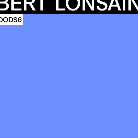
COMMUN
BERT
LONSAI
OODS6
ENDA
OUR
BUIL
S