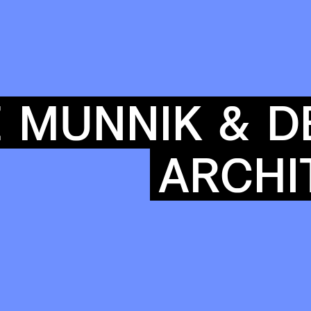
COMMUN
E
MUNNIK
&
D
ARCHI
ENDA
OUR
BUIL