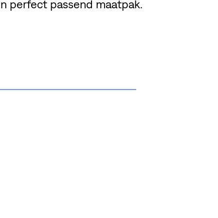
en perfect passend maatpak.
EL DEZE PAGINA
BEKIJK MEMBER'S WEBSI