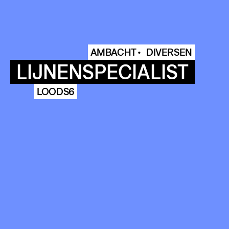
AMBACHT •
DIVERSEN
LIJNENSPECIALIST
LOODS6
COMMUNITY
AGENDA
HISTORIE
ARCHIVE
OUR
BUILDINGS
SPACES