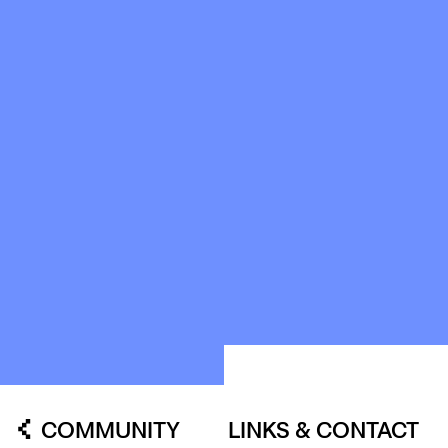
HISTORIE
OUR
BUILDINGS
SPACES
ABOUT
&
CONTACT
STICHTING
KUNSTWERK
LOODS6
COMMUNITY
LINKS & CONTACT