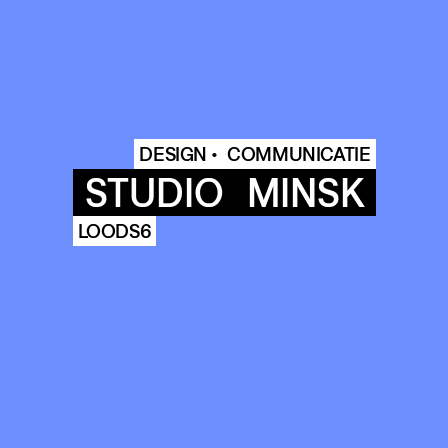
DESIGN •
COMMUNICATIE
STUDIO
MINSK
LOODS6
COMMUNITY
AGENDA
ARCHIVE