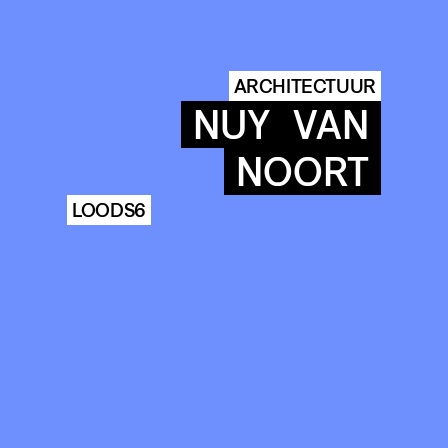
ARCHITECTUUR
NUY
VAN
NOORT
LOODS6
COMMUNITY
AGENDA
HISTORIE
ARCHIVE
OUR
BUILDINGS
SPACES