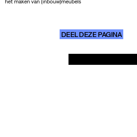
het maken van (inbouw)meubels
DEEL DEZE PAGINA
INSTAGRAM
NEWSLETTER
CONTACT
COMMUNITY