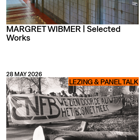
MARGRET WIBMER | Selected
Works
STIC
28 MAY 2026
KU
LEZING & PANEL TALK