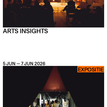
OUR
BUIL
S
ARTS INSIGHTS
5 JUN — 7 JUN 2026
EXPOSITIE
A