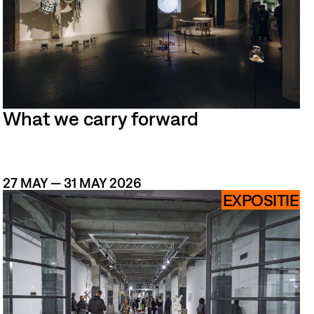
DINGS
PACES
What we carry forward
27 MAY — 31 MAY 2026
EXPOSITIE
BOUT
&
CONTACT