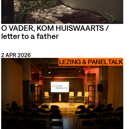
O VADER, KOM HUISWAARTS /
letter to a father
2 APR 2026
LEZING & PANEL TALK