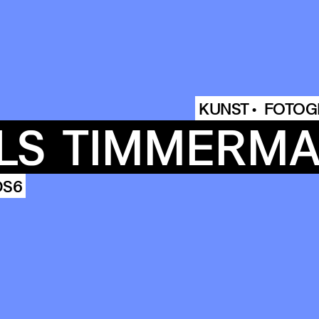
COMMUN
KUNST •
FOTOG
LS
TIMMERM
ENDA
DS6
OUR
BUIL