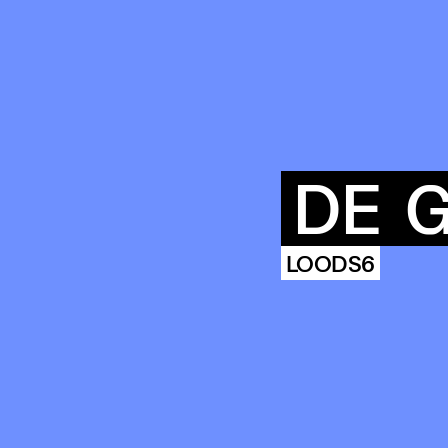
DE
G
AG
HISTORIE
LOODS6
ARCHIVE