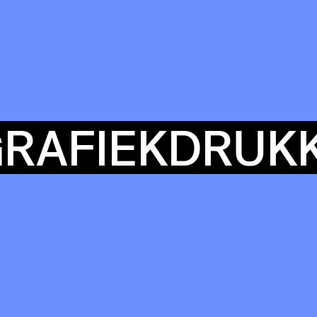
COMMUN
RAFIEKDRUKK
ENDA
OUR
BUIL