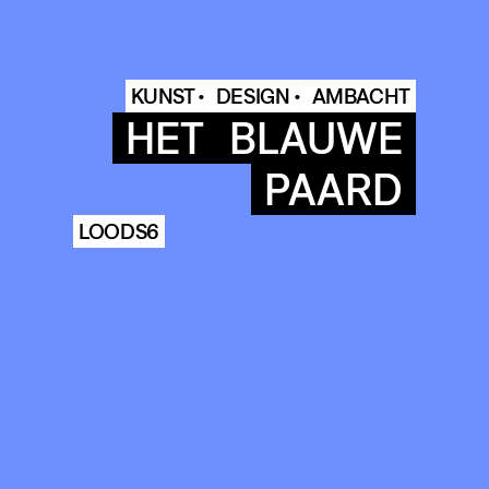
KUNST •
DESIGN •
AMBACHT
HET
BLAUWE
PAARD
LOODS6
COMMUNITY
AGENDA
HISTORIE
ARCHIVE
OUR
BUILDINGS
SPACES