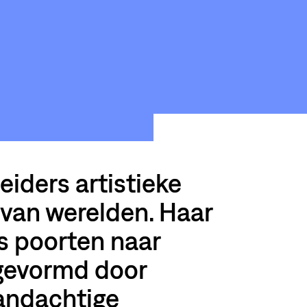
LOODS6
eiders artistieke
 van werelden. Haar
s poorten naar
 gevormd door
andachtige