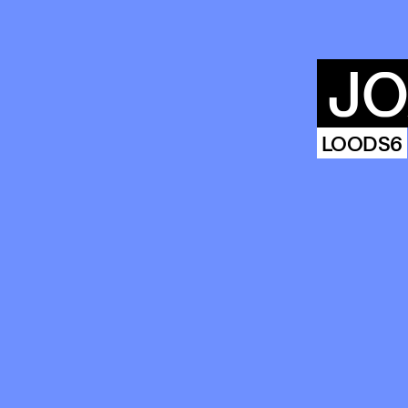
J
LOODS6
AG
HISTORIE
ARCHIVE