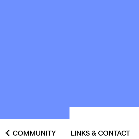
HISTORIE
OUR
BUILDINGS
SPACES
ABOUT
&
CONTACT
STICHTING
KUNSTWERK
LOODS6
COMMUNITY
LINKS & CONTACT