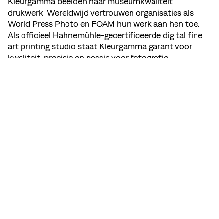
Kleurgamma beelden naar museumkwaliteit
drukwerk. Wereldwijd vertrouwen organisaties als
World Press Photo en FOAM hun werk aan hen toe.
Als officieel Hahnemühle-gecertificeerde digital fine
art printing studio staat Kleurgamma garant voor
kwaliteit, precisie en passie voor fotografie.
DEEL DEZE PAGINA
BEKIJK MEMBER'S WEBSITE
INSTAGRAM