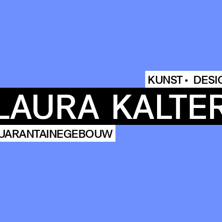
COMMUN
KUNST •
DESI
LAURA
KALTE
ENDA
UARANTAINEGEBOUW
OUR
BUIL