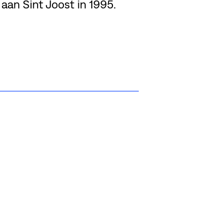
aan Sint Joost in 1995.
EL DEZE PAGINA
BEKIJK MEMBER'S WEBSI