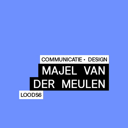
COMMUNICATIE •
DESIGN
MAJEL
VAN
DER
MEULEN
LOODS6
COMMUNITY