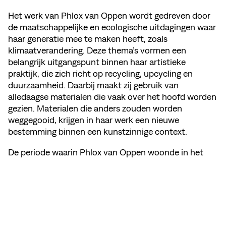
Het werk van Phlox van Oppen wordt gedreven door
de maatschappelijke en ecologische uitdagingen waar
haar generatie mee te maken heeft, zoals
klimaatverandering. Deze thema’s vormen een
belangrijk uitgangspunt binnen haar artistieke
praktijk, die zich richt op recycling, upcycling en
duurzaamheid. Daarbij maakt zij gebruik van
alledaagse materialen die vaak over het hoofd worden
gezien. Materialen die anders zouden worden
weggegooid, krijgen in haar werk een nieuwe
bestemming binnen een kunstzinnige context.
De periode waarin Phlox van Oppen woonde in het
grootste vrouwelijke studentenhuis van Nederland,
met 36 bewoonsters, heeft geleid tot een blijvende
fascinatie voor de omgang met materialen,
ecosystemen en afvalstromen. Deze ervaring vormt
een belangrijke basis voor haar voortdurende
onderzoek en artistieke ontwikkeling.