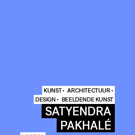
KUNST •
ARCHITECTUUR •
DESIGN •
BEELDENDE KUNST
SATYENDRA
PAKHALÉ