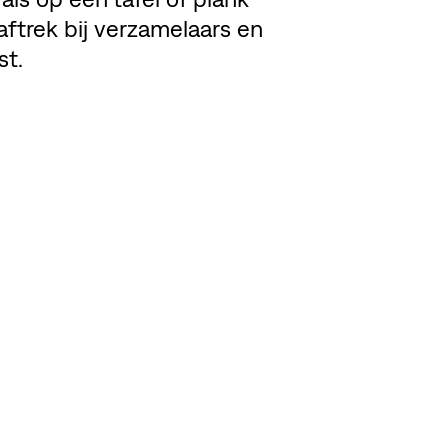
ftrek bij verzamelaars en
st.
EL DEZE PAGINA
BEKIJK MEMBER'S WEBSI