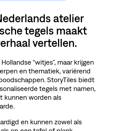
 Nederlands atelier
sche tegels maakt
verhaal vertellen.
 Hollandse “witjes”, maar krijgen
erpen en thematiek, variërend
 boodschappen. StoryTiles biedt
sonaliseerde tegels met namen,
et kunnen worden als
arde.
ardigd en kunnen zowel als
ls op een tafel of plank