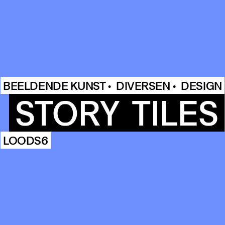
COMMUN
BEELDENDE KUNST •
DIVERSEN •
DESIGN
STORY
TILES
ENDA
LOODS6
OUR
BUIL