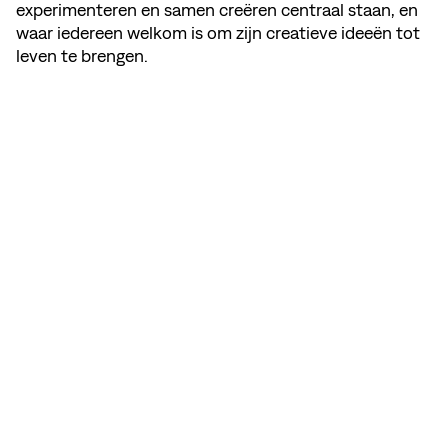
experimenteren en samen creëren centraal staan, en
waar iedereen welkom is om zijn creatieve ideeën tot
leven te brengen.
DEEL DEZE PAGINA
BEKIJK MEMBER'S WEBSITE
INSTAGRAM
NEWSLETTER