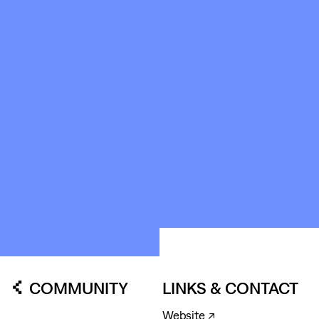
SPACES
ABOUT
&
CONTACT
STICHTING
KUNSTWERK
LOODS6
COMMUNITY
LINKS & CONTACT
Website ↗