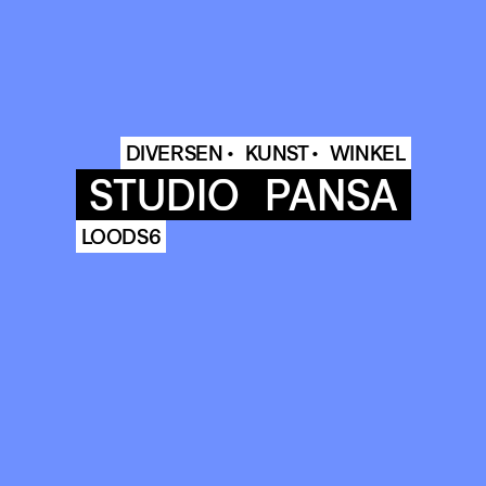
DIVERSEN •
KUNST •
WINKEL
STUDIO
PANSA
LOODS6
COMMUNITY
AGENDA
HISTORIE
ARCHIVE
OUR
BUILDINGS