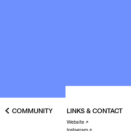
SPACES
ABOUT
&
CONTACT
STICHTING
KUNSTWERK
LOODS6
COMMUNITY
LINKS & CONTACT
Website ↗
Instagram ↗