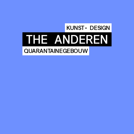
KUNST •
DESIGN
THE
ANDEREN
QUARANTAINEGEBOUW
COMMUNITY
AGENDA
HISTORIE
ARCHIVE
OUR
BUILDINGS
SPACES