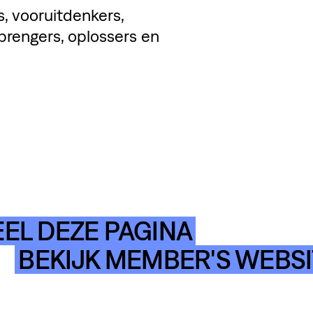
s, vooruitdenkers,
brengers, oplossers en
EL DEZE PAGINA
BEKIJK MEMBER'S WEBSI