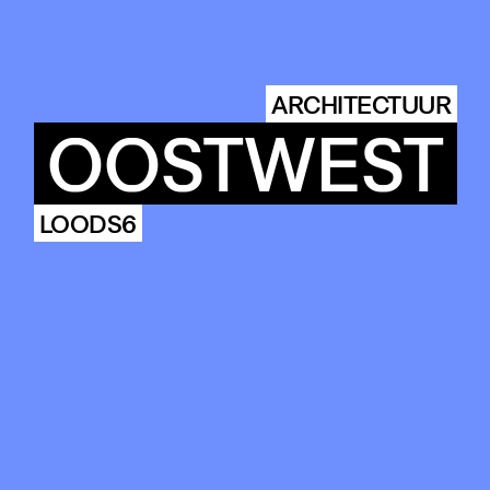
COMMUN
ARCHITECTUUR
OOSTWEST
ENDA
LOODS6
OUR
BUIL
S