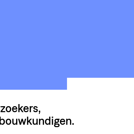
HTING
A
NSTWERK
LOODS6
rzoekers,
 bouwkundigen.