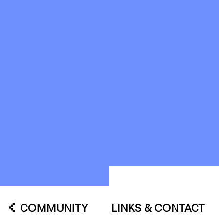
HISTORIE
OUR
BUILDINGS
SPACES
ABOUT
&
CONTACT
STICHTING
KUNSTWERK
LOODS6
COMMUNITY
LINKS & CONTACT