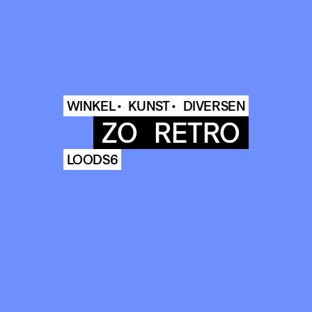
WINKEL •
KUNST •
DIVERSEN
ZO
RETRO
LOODS6
COMMUNITY
AGENDA
ARCHIVE