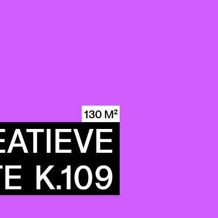
130 M²
ATIEVE
TE
K.109
ITY