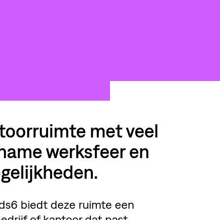
ntoorruimte met veel
gename werksfeer en
gelijkheden.
ds6 biedt deze ruimte een
edrijf of kantoor dat past